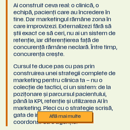
Ai construit ceva real: o clinică, o
echipă, pacienți care au încredere în
tine. Dar marketingul rămâne zona în
care improvizezi. Externalizezi fără să
știi exact ce să ceri, nu ai un sistem de
retenție, iar diferențierea față de
concurență rămâne neclară. Între timp,
concurența crește.
Cursul te duce pas cu pas prin
construirea unei strategii complete de
marketing pentru clinica ta – nu o
colecție de tactici, ci un sistem: de la
pozițonare și parcursul pacientului,
până la KPI, retenție și utilizarea AI în
marketing. Pleci cu o strategie scrisă,
gata de implementat sau de
Află mai multe
coordonat cu o agenție.